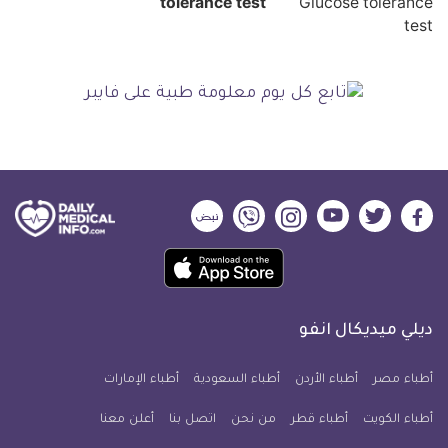
tolerance test
ديلي
ديلي
ديلي
ديلي
ديلي
ديلي
ميديكال
ميديكال
ميديكال
ميديكال
ميديكال
ميديكال
حمل
انفو
انفو
انفو
انفو
انفو
انفو
تطبيق
على
على
على
على
على
على
كل
فيسبوك
تويتر
يوتيوب
انستجرام
فايبر
نبض
ديلي ميديكال انفو
يوم
معلومة
أطباء مصر
أطباء الأردن
أطباء السعودية
أطباء الإمارات
طبية
أطباء الكويت
أطباء قطر
من نحن
للآيفون
اتصل بنا
أعلن معنا