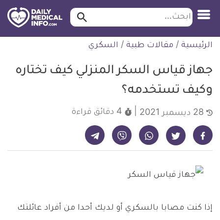
ابحث…
ابحث
معلومة
لتخطي
الرئيسية
/
مقالات طبية
/
السكري
طبية
لمحتوى
موثقة
جهاز قياس السكر المنزلي كيف تختاره
وكيف تستخدمه؟
4 دقائق
قراءة
28 ديسمبر 2021
شارك على تيليجرام - ديلي ميديكال انفو
شارك على فيسبوك - ديلي ميديكال انفو
شارك على واتساب - ديلي ميديكال انفو
شارك على فايبر - ديلي ميديكال انفو
شارك على تويتر - ديلي ميديكال انفو
إذا كنت مصابا بالسكري أو لديك أحدا من أفراد عائلتك