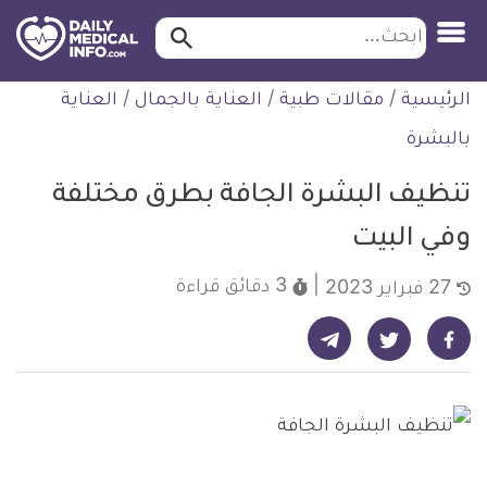
ابحث…
ابحث
معلومة
لتخطي
الرئيسية
/
مقالات طبية
/
العناية بالجمال
/
العناية
طبية
لمحتوى
موثقة
بالبشرة
تنظيف البشرة الجافة بطرق مختلفة
وفي البيت
3 دقائق
قراءة
27 فبراير 2023
شارك على تيليجرام - ديلي ميديكال انفو
شارك على فيسبوك - ديلي ميديكال انفو
شارك على تويتر - ديلي ميديكال انفو