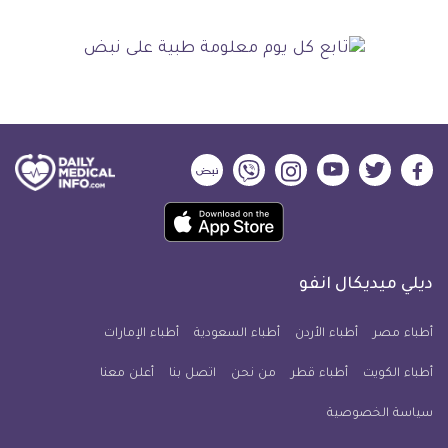
ديلي
ديلي
ديلي
ديلي
ديلي
ديلي
ميديكال
ميديكال
ميديكال
ميديكال
ميديكال
ميديكال
حمل
انفو
انفو
انفو
انفو
انفو
انفو
تطبيق
على
على
على
على
على
على
كل
فيسبوك
تويتر
يوتيوب
انستجرام
فايبر
نبض
ديلي ميديكال انفو
يوم
معلومة
أطباء مصر
أطباء الأردن
أطباء السعودية
أطباء الإمارات
طبية
أطباء الكويت
أطباء قطر
من نحن
للآيفون
اتصل بنا
أعلن معنا
سياسة الخصوصية