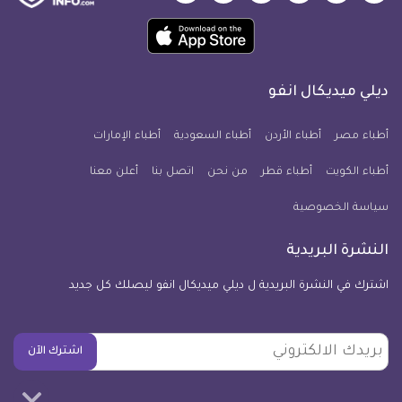
ميديكال
ميديكال
ميديكال
ميديكال
ميديكال
ميديكال
حمل
انفو
انفو
انفو
انفو
انفو
انفو
تطبيق
على
على
على
على
على
على
كل
فيسبوك
تويتر
يوتيوب
انستجرام
فايبر
نبض
ديلي ميديكال انفو
يوم
معلومة
أطباء مصر
أطباء الأردن
أطباء السعودية
أطباء الإمارات
طبية
أطباء الكويت
أطباء قطر
من نحن
للآيفون
اتصل بنا
أعلن معنا
سياسة الخصوصية
النشرة البريدية
اشترك في النشرة البريدية ل ديلي ميديكال انفو ليصلك كل جديد
بريدك
اشترك الآن
الالكتروني