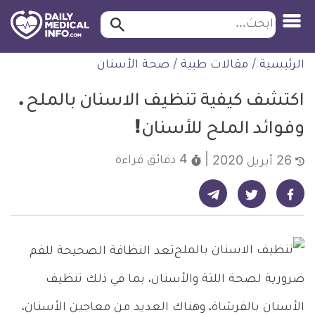
ابحث…
ابحث
معلومة
لتخطي
الرئيسية
/
مقالات طبية
/
صحة الأسنان
طبية
لمحتوى
موثقة
اكتشف كيفية تنظيف الاسنان بالملح .
وفوائد الملح للأسنان!
4 دقائق
قراءة
26 أبريل 2020
شارك على تيليجرام - ديلي ميديكال انفو
شارك على فيسبوك - ديلي ميديكال انفو
شارك على تويتر - ديلي ميديكال انفو
تعد النظافة الصحيحة للفم
ضرورية لصحة اللثة والأسنان، بما في ذلك تنظيف
الأسنان بالفرشاة، وهناك العديد من معاجين الأسنان،