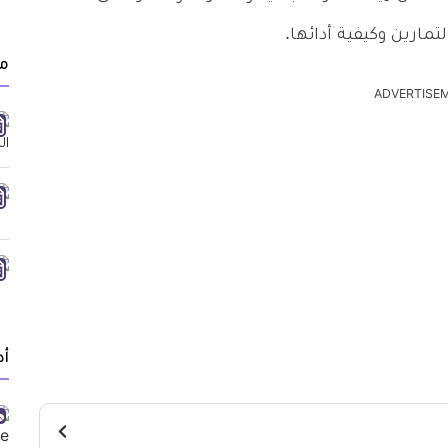
مارين وكيفية أدائها.
مق
ADVERTISE
أد