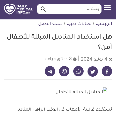
ابحث…
ابحث
معلومة
لتخطي
الرئيسية
/
مقالات طبية
/
صحة الطفل
طبية
لمحتوى
موثقة
هل استخدام المناديل المبللة للأطفال
آمن؟
3 دقائق
قراءة
4 يوليو 2024
شارك على تيليجرام - ديلي ميديكال انفو
شارك على فيسبوك - ديلي ميديكال انفو
شارك على واتساب - ديلي ميديكال انفو
شارك على فايبر - ديلي ميديكال انفو
شارك على تويتر - ديلي ميديكال انفو
تستخدم غالبية الأمهات في الوقت الراهن المناديل