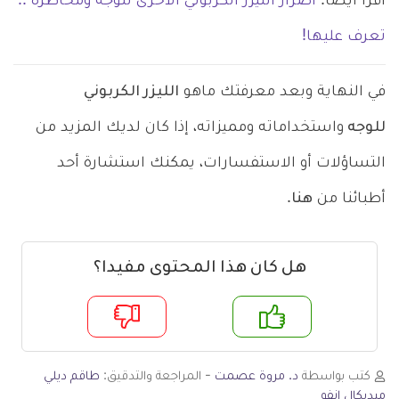
اقرأ أيضاً:
أضرار الليزر الكربوني الأخرى للوجه ومخاطره ..
تعرف عليها!
في النهاية وبعد معرفتك ماهو
الليزر الكربوني
للوجه
واستخداماته ومميزاته، إذا كان لديك المزيد من
التساؤلات أو الاستفسارات، يمكنك استشارة أحد
أطبائنا من
هنا
.
هل كان هذا المحتوى مفيدا؟
م
لا
كتب بواسطة
د. مروة عصمت
- المراجعة والتدقيق:
طاقم ديلي
ميديكال انفو