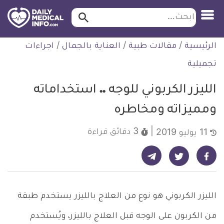
ابحث…
ابحث
معلومة
لتخطي
الرئيسية
/
مقالات طبية
/
العناية بالجمال
/
اجراءات
طبية
لمحتوى
موثقة
تجميلية
الليزر الكربوني للوجه .. استخداماته
ومميزاته ومخاطره
3 دقائق
قراءة
11 يوليو 2019
شارك على تيليجرام - ديلي ميديكال انفو
شارك على فيسبوك - ديلي ميديكال انفو
شارك على تويتر - ديلي ميديكال انفو
الليزر الكربوني هو نوع من العلاج بالليزر يستخدم طبقة
من الكربون على الوجه قبل العلاج بالليزر، ويُستخدم