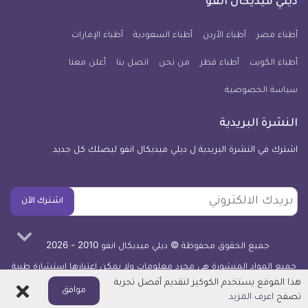
ديلي ميديكال انفو
يوم
معلومة
أطباء مصر
أطباء الأردن
أطباء السعودية
أطباء الإمارات
طبية
أطباء الكويت
أطباء قطر
من نحن
للآيفون
اتصل بنا
أعلن معنا
سياسة الخصوصية
النشرة البريدية
اشترك في النشرة البريدية ل ديلي ميديكال انفو ليصلك كل جديد
بريدك
اشترك الآن
الالكتروني
جميع الحقوق محفوظة © ديلي ميديكال انفو 2010 - 2026
جميع المواد المنشورة هي مجرد معلومات ولا يمكن اعتبارها استشارة طبية
أو توصية علاجية -
اعرف المزيد
هذا الموقع يستخدم الكوكيز لتقديم أفضل تجربة
اغلاق
موافق
تصفح
اعرف المزيد