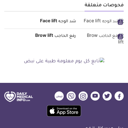
فحوصات متعلقة
شد الوجه Face lift
رفع الحاجب Brow lift
ديلي
ديلي
ديلي
ديلي
ديلي
ديلي
ميديكال
ميديكال
ميديكال
ميديكال
ميديكال
ميديكال
حمل
انفو
انفو
انفو
انفو
انفو
انفو
تطبيق
على
على
على
على
على
على
كل
فيسبوك
تويتر
يوتيوب
انستجرام
فايبر
نبض