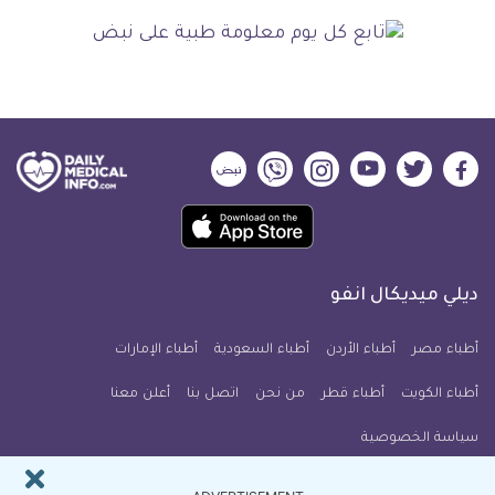
ديلي
ديلي
ديلي
ديلي
ديلي
ديلي
ميديكال
ميديكال
ميديكال
ميديكال
ميديكال
ميديكال
حمل
انفو
انفو
انفو
انفو
انفو
انفو
تطبيق
على
على
على
على
على
على
كل
فيسبوك
تويتر
يوتيوب
انستجرام
فايبر
نبض
ديلي ميديكال انفو
يوم
معلومة
أطباء مصر
أطباء الأردن
أطباء السعودية
أطباء الإمارات
طبية
أطباء الكويت
أطباء قطر
من نحن
للآيفون
اتصل بنا
أعلن معنا
سياسة الخصوصية
النشرة البريدية