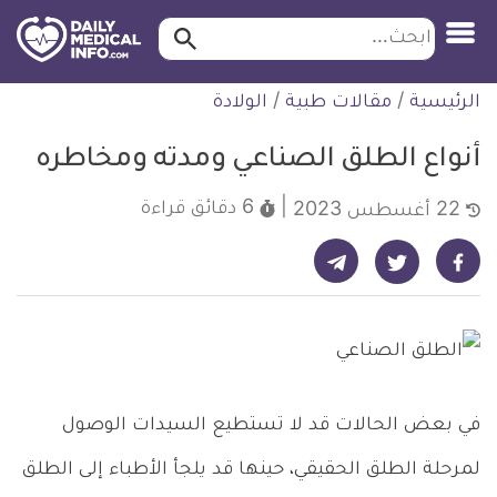
ابحث…
ابحث
معلومة
لتخطي
الرئيسية
/
مقالات طبية
/
الولادة
طبية
لمحتوى
موثقة
أنواع الطلق الصناعي ومدته ومخاطره
6 دقائق
قراءة
22 أغسطس 2023
شارك على تيليجرام - ديلي ميديكال انفو
شارك على فيسبوك - ديلي ميديكال انفو
شارك على تويتر - ديلي ميديكال انفو
في بعض الحالات قد لا تستطيع السيدات الوصول
لمرحلة الطلق الحقيقي، حينها قد يلجأ الأطباء إلى الطلق