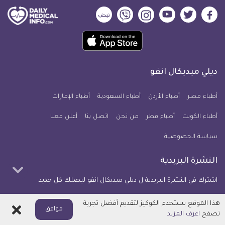
ديلي
ديلي
ديلي
ديلي
ديلي
ديلي
ميديكال
ميديكال
ميديكال
ميديكال
ميديكال
ميديكال
حمل
انفو
انفو
انفو
انفو
انفو
انفو
تطبيق
على
على
على
على
على
على
كل
فيسبوك
تويتر
يوتيوب
انستجرام
فايبر
نبض
ديلي ميديكال انفو
يوم
معلومة
أطباء مصر
أطباء الأردن
أطباء السعودية
أطباء الإمارات
طبية
أطباء الكويت
أطباء قطر
من نحن
للآيفون
اتصل بنا
أعلن معنا
سياسة الخصوصية
النشرة البريدية
اشترك في النشرة البريدية ل ديلي ميديكال انفو ليصلك كل جديد
هذا الموقع يستخدم الكوكيز لتقديم أفضل تجربة
اغلاق
موافق
بريدك
تصفح
اعرف المزيد
اشترك الآن