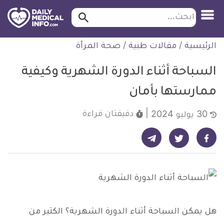
ابحث…
ابحث
معلومة
لتخطي
الرئيسية
/
مقالات طبية
/
صحة المرأة
طبية
لمحتوى
موثقة
السباحة أثناء الدورة الشهرية وكيفية
ممارستها بأمان
دقيقتان
قراءة
30 يوليو 2024
شارك على تيليجرام - ديلي ميديكال انفو
شارك على فيسبوك - ديلي ميديكال انفو
شارك على تويتر - ديلي ميديكال انفو
هل يمكن السباحة أثناء الدورة الشهرية؟ الكثير من