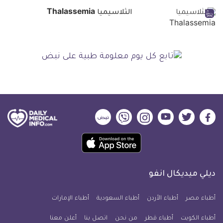
الثلاسيميا Thalassemia
ديلي
ديلي
ديلي
ديلي
ديلي
ديلي
ميديكال
ميديكال
ميديكال
ميديكال
ميديكال
ميديكال
حمل
انفو
انفو
انفو
انفو
انفو
انفو
تطبيق
على
على
على
على
على
على
كل
فيسبوك
تويتر
يوتيوب
انستجرام
فايبر
نبض
ديلي ميديكال انفو
يوم
معلومة
أطباء مصر
أطباء الأردن
أطباء السعودية
أطباء الإمارات
طبية
أطباء الكويت
أطباء قطر
من نحن
للآيفون
اتصل بنا
أعلن معنا