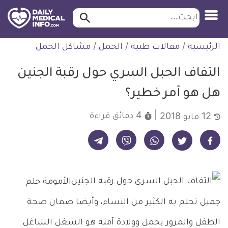
ابحث…
ابحث
معلومة
لتخطي
الرئيسية
/
مقالات طبية
/
الحمل
/
مشاكل الحمل
طبية
لمحتوى
موثقة
التفاف الحبل السري حول رقبة الجنين
هل هو أمر خطير؟
4 دقائق
قراءة
12 مايو 2018
شارك على تيليجرام - ديلي ميديكال انفو
شارك على فيسبوك - ديلي ميديكال انفو
شارك على واتساب - ديلي ميديكال انفو
شارك على فايبر - ديلي ميديكال انفو
شارك على تويتر - ديلي ميديكال انفو
الأمومة حلم
جميل تحلم به الكثير من النساء، وأيضا ضمان صحة
الطفل والمرور بحمل وولادة آمنة هو الشغل الشاغل