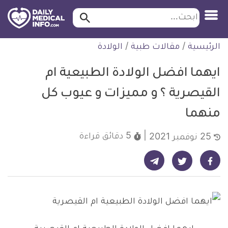
ابحث…
ابحث
معلومة
لتخطي
الرئيسية
/
مقالات طبية
/
الولادة
طبية
لمحتوى
موثقة
ايهما افضل الولادة الطبيعية ام
القيصرية ؟ و مميزات و عيوب كل
منهما
5 دقائق
قراءة
25 نوفمبر 2021
شارك على تيليجرام - ديلي ميديكال انفو
شارك على فيسبوك - ديلي ميديكال انفو
شارك على تويتر - ديلي ميديكال انفو