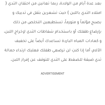
بعد عدة أيام من الولادة، ربما تعانين من احتقان الثدي (
امتلاء الثدي باللبن ) حيث تشعرين بثقل في ثدييك و
يصبح مؤلماً و متورماً، تستطيعين التخلص من ذلك
بإرضاع طفلك أو باستخدام شفاطات الثدى لإخراج اللبن،
و كمادات المياه الباردة تساعدك أيضاً على تخفيف
الآلام، أما إذا كنتِ لن ترضعي طفلك فعليك ارتداء حمالة
ثدي ضيقة للضغط على الثدي للتوقف عن إفراز اللبن.
ADVERTISEMENT