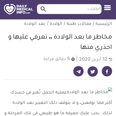
ابحث…
ابحث
معلومة
لتخطي
الرئيسية
/
مقالات طبية
/
الولادة
/
بعد الولادة
طبية
لمحتوى
موثقة
مخاطر ما بعد الولادة .. تعرفي عليها و
احذري منها
5 دقائق
قراءة
12 أبريل 2020
شارك على تيليجرام - ديلي ميديكال انفو
شارك على فيسبوك - ديلي ميديكال انفو
شارك على تويتر - ديلي ميديكال انفو
عملية الحمل تُغير فى جسدك
أكثر مما توقعين، و لا يتوقف ذلك التغيير بعد الولادة
لذلك يجب عليكِ معرفة ما هو طبيعي في تلك المرحلة و