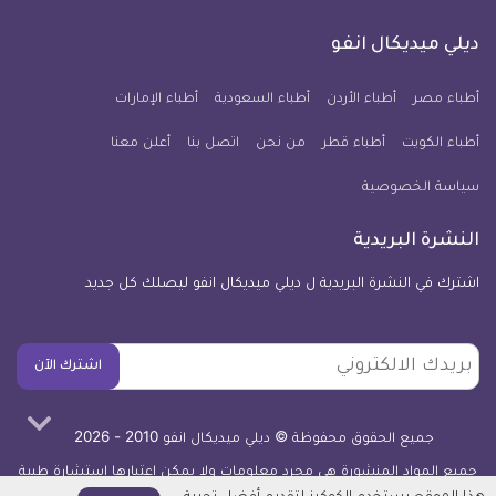
على
على
على
على
على
على
كل
فيسبوك
تويتر
يوتيوب
انستجرام
فايبر
نبض
ديلي ميديكال انفو
يوم
معلومة
أطباء مصر
أطباء الأردن
أطباء السعودية
أطباء الإمارات
طبية
أطباء الكويت
أطباء قطر
من نحن
للآيفون
اتصل بنا
أعلن معنا
سياسة الخصوصية
النشرة البريدية
اشترك في النشرة البريدية ل ديلي ميديكال انفو ليصلك كل جديد
بريدك
اشترك الآن
الالكتروني
جميع الحقوق محفوظة © ديلي ميديكال انفو 2010 - 2026
جميع المواد المنشورة هي مجرد معلومات ولا يمكن اعتبارها استشارة طبية
أو توصية علاجية -
اعرف المزيد