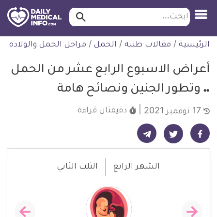
ابحث…
ابحث
معلومة
لتخطي
الرئيسية
/
مقالات طبية
/
الحمل
/
مراحل الحمل والولادة
طبية
لمحتوى
موثقة
أعراض الاسبوع الرابع عشر من الحمل
.. وتطور الجنين ونصائح هامة
دقيقتان
قراءة
17 نوفمبر 2021
شارك على تيليجرام - ديلي ميديكال انفو
شارك على فيسبوك - ديلي ميديكال انفو
شارك على تويتر - ديلي ميديكال انفو
الشهر الرابع
الثلث الثاني
أعراض
أعراض