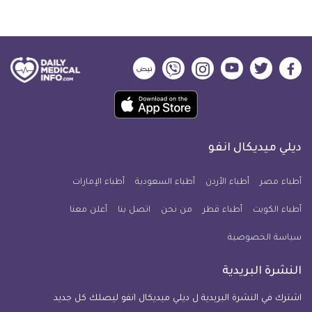
ديلي
ديلي
ديلي
ديلي
ديلي
ديلي
ميديكال
ميديكال
ميديكال
ميديكال
ميديكال
ميديكال
حمل
انفو
انفو
انفو
انفو
انفو
انفو
تطبيق
على
على
على
على
على
على
كل
فيسبوك
تويتر
يوتيوب
انستجرام
فايبر
نبض
ديلي ميديكال انفو
يوم
معلومة
أطباء مصر
أطباء الأردن
أطباء السعودية
أطباء الإمارات
طبية
أطباء الكويت
أطباء قطر
من نحن
للآيفون
اتصل بنا
أعلن معنا
سياسة الخصوصية
النشرة البريدية
اشترك في النشرة البريدية ل ديلي ميديكال انفو ليصلك كل جديد