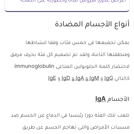
اعراض عدوى فيروس نيباه وخطورته على الصحة
أنواع الأجسام المضادة
يمكن تجميعها في خمس فئات وفقا لنشاطها
ومنطقتها الثابتة، ولقد تم تصميم كل فئة بحرف مرفق
لاختصار كلمة الجلوبولين المناعي immunoglobulin
كالتالي
IgG
و
IgM و
IgA و
IgD
و
IgE
الأجسام
IgA
تلعب تلك الفئة دورا رئيسيا في الدفاع عن الجسم ضد
مسببات الأمراض والتي تهاجم الجسم عن طريق