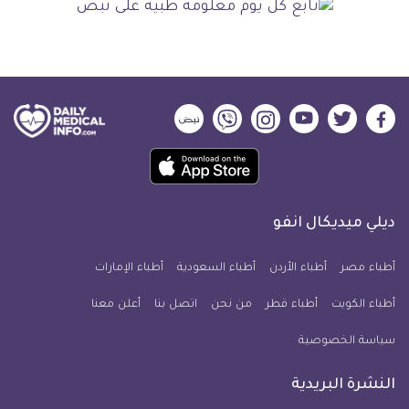
ديلي
ديلي
ديلي
ديلي
ديلي
ديلي
ميديكال
ميديكال
ميديكال
ميديكال
ميديكال
ميديكال
حمل
انفو
انفو
انفو
انفو
انفو
انفو
تطبيق
على
على
على
على
على
على
كل
فيسبوك
تويتر
يوتيوب
انستجرام
فايبر
نبض
ديلي ميديكال انفو
يوم
معلومة
أطباء مصر
أطباء الأردن
أطباء السعودية
أطباء الإمارات
طبية
أطباء الكويت
أطباء قطر
من نحن
للآيفون
اتصل بنا
أعلن معنا
سياسة الخصوصية
النشرة البريدية