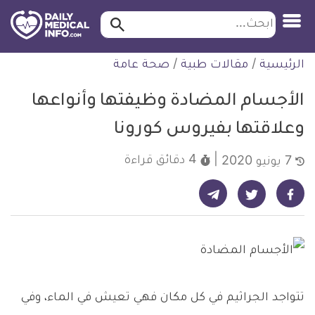
ابحث…
ابحث
معلومة
لتخطي
الرئيسية
/
مقالات طبية
/
صحة عامة
طبية
لمحتوى
موثقة
الأجسام المضادة وظيفتها وأنواعها
وعلاقتها بفيروس كورونا
4 دقائق
قراءة
7 يونيو 2020
شارك على تيليجرام - ديلي ميديكال انفو
شارك على فيسبوك - ديلي ميديكال انفو
شارك على تويتر - ديلي ميديكال انفو
تتواجد الجراثيم في كل مكان فهي تعيش في الماء، وفي