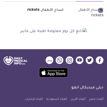
كساح الأطفال rickets
ديلي
ديلي
ديلي
ديلي
ديلي
ديلي
ميديكال
ميديكال
ميديكال
ميديكال
ميديكال
ميديكال
حمل
انفو
انفو
انفو
انفو
انفو
انفو
تطبيق
على
على
على
على
على
على
كل
فيسبوك
تويتر
يوتيوب
انستجرام
فايبر
نبض
ديلي ميديكال انفو
يوم
معلومة
أطباء مصر
أطباء الأردن
أطباء السعودية
أطباء الإمارات
طبية