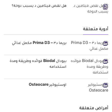
هل نقص فيتامين د يسبب دوخة؟
أدوية متعلقة
بريما د٣ – Prima D3 مكمل غذائي
بيودال Biodal فوائده وطريقة ومدة
استخدامه
اوستيوكير Osteocare
أمراض متعلقة