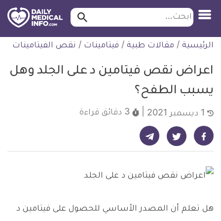
ابحث…
ابحث
معلومة
لتخطي
الرئيسية
/
مقالات طبية
/
فيتامينات
/
نقص الفيتامينات
طبية
لمحتوى
موثقة
اعراض نقص فيتامين د على الجلد وهل
يسبب الطفح؟
3 دقائق
قراءة
1 ديسمبر 2021
شارك على تيليجرام - ديلي ميديكال انفو
شارك على فيسبوك - ديلي ميديكال انفو
شارك على تويتر - ديلي ميديكال انفو
هل تعلم أن المصدر الأساسي للحصول على فيتامين د