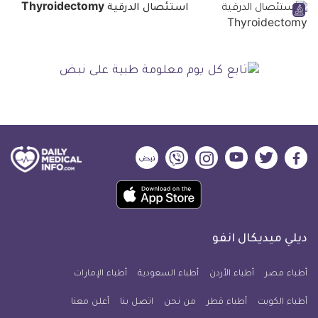
استئصال الدرقية Thyroidectomy
ديلي
ديلي
ديلي
ديلي
ديلي
ديلي
ميديكال
ميديكال
ميديكال
ميديكال
ميديكال
ميديكال
حمل
انفو
انفو
انفو
انفو
انفو
انفو
تطبيق
على
على
على
على
على
على
كل
فيسبوك
تويتر
يوتيوب
انستجرام
فايبر
نبض
ديلي ميديكال انفو
يوم
معلومة
أطباء مصر
أطباء الأردن
أطباء السعودية
أطباء الإمارات
طبية
أطباء الكويت
أطباء قطر
من نحن
للآيفون
اتصل بنا
أعلن معنا