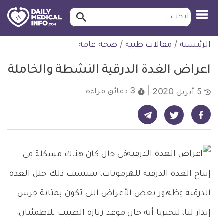
ابحث…
ابحث
معلومة
لتخطي
الرئيسية
/
مقالات طبية
/
صحة عامة
طبية
لمحتوى
موثقة
اعراض الغدة الدرقية النشطة والخاملة
3 دقائق
قراءة
5 أبريل 2020
شارك على تيليجرام - ديلي ميديكال انفو
شارك على فيسبوك - ديلي ميديكال انفو
شارك على تويتر - ديلي ميديكال انفو
في حال كان هناك مشكلة في
إنتاج الغدة الدرقية للهرمونات، سيسبب ذلك خلل الغدة
الدرقية وظهور بعض الأعراض التي تكون بمثابة جرس
إنذار لنا، لتخبرنا أنه حان موعد زيارة الطبيب للاطمئنان،