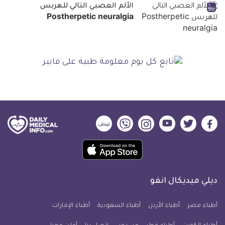
الألم العصبي التالي للهربس
Postherpetic neuralgia
ديلي
ديلي
ديلي
ديلي
ديلي
ديلي
ميديكال
ميديكال
ميديكال
ميديكال
ميديكال
ميديكال
حمل
انفو
انفو
انفو
انفو
انفو
انفو
تطبيق
على
على
على
على
على
على
كل
فيسبوك
تويتر
يوتيوب
انستجرام
فايبر
نبض
ديلي ميديكال انفو
يوم
معلومة
أطباء مصر
أطباء الأردن
أطباء السعودية
أطباء الإمارات
طبية