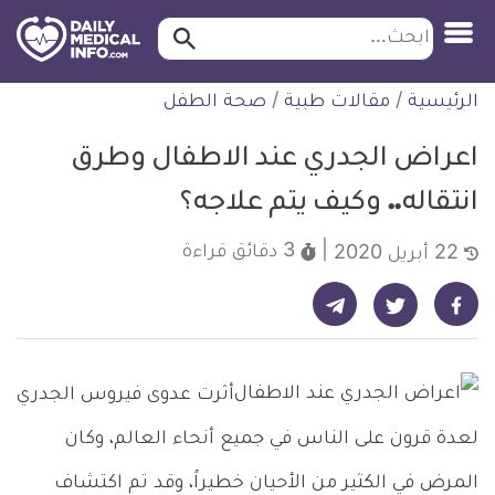
ابحث…
ابحث
معلومة
لتخطي
الرئيسية
/
مقالات طبية
/
صحة الطفل
طبية
لمحتوى
موثقة
اعراض الجدري عند الاطفال وطرق
انتقاله.. وكيف يتم علاجه؟
3 دقائق
قراءة
22 أبريل 2020
شارك على تيليجرام - ديلي ميديكال انفو
شارك على فيسبوك - ديلي ميديكال انفو
شارك على تويتر - ديلي ميديكال انفو
أثرت عدوى فيروس الجدري
لعدة قرون على الناس في جميع أنحاء العالم، وكان
المرض في الكثير من الأحيان خطيراً، وقد تم اكتشاف