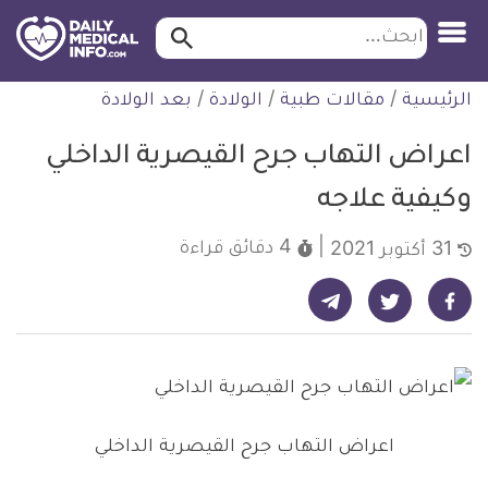
ابحث…
ابحث
معلومة
لتخطي
الرئيسية
/
مقالات طبية
/
الولادة
/
بعد الولادة
طبية
لمحتوى
موثقة
اعراض التهاب جرح القيصرية الداخلي
وكيفية علاجه
4 دقائق
قراءة
31 أكتوبر 2021
شارك على تيليجرام - ديلي ميديكال انفو
شارك على فيسبوك - ديلي ميديكال انفو
شارك على تويتر - ديلي ميديكال انفو
اعراض التهاب جرح القيصرية الداخلي