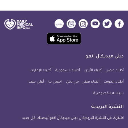
ديلي
ديلي
ديلي
ديلي
ديلي
ديلي
ميديكال
ميديكال
ميديكال
ميديكال
ميديكال
ميديكال
حمل
انفو
انفو
انفو
انفو
انفو
انفو
تطبيق
على
على
على
على
على
على
كل
فيسبوك
تويتر
يوتيوب
انستجرام
فايبر
نبض
ديلي ميديكال انفو
يوم
معلومة
أطباء مصر
أطباء الأردن
أطباء السعودية
أطباء الإمارات
طبية
أطباء الكويت
أطباء قطر
من نحن
للآيفون
اتصل بنا
أعلن معنا
سياسة الخصوصية
النشرة البريدية
اشترك في النشرة البريدية ل ديلي ميديكال انفو ليصلك كل جديد