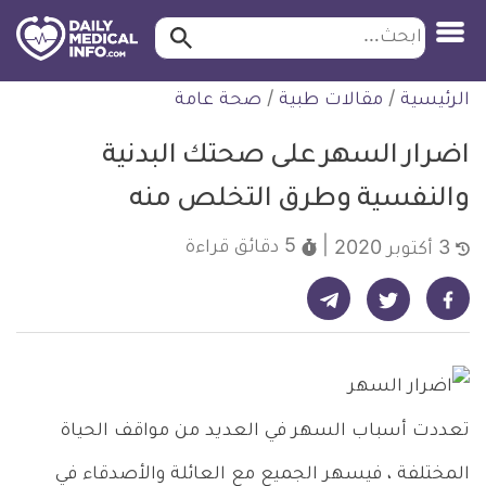
ابحث…
ابحث
معلومة
لتخطي
الرئيسية
/
مقالات طبية
/
صحة عامة
طبية
لمحتوى
موثقة
اضرار السهر على صحتك البدنية
والنفسية وطرق التخلص منه
5 دقائق
قراءة
3 أكتوبر 2020
شارك على تيليجرام - ديلي ميديكال انفو
شارك على فيسبوك - ديلي ميديكال انفو
شارك على تويتر - ديلي ميديكال انفو
تعددت أسباب السهر في العديد من مواقف الحياة
المختلفة ، فيسهر الجميع مع العائلة والأصدقاء في