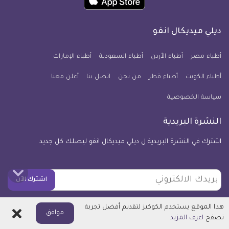
انفو
انفو
انفو
انفو
انفو
انفو
تطبيق
على
على
على
على
على
على
كل
فيسبوك
تويتر
يوتيوب
انستجرام
فايبر
نبض
ديلي ميديكال انفو
يوم
معلومة
أطباء مصر
أطباء الأردن
أطباء السعودية
أطباء الإمارات
طبية
أطباء الكويت
أطباء قطر
من نحن
للآيفون
اتصل بنا
أعلن معنا
سياسة الخصوصية
النشرة البريدية
اشترك في النشرة البريدية ل ديلي ميديكال انفو ليصلك كل جديد
بريدك
اشترك الآن
الالكتروني
هذا الموقع يستخدم الكوكيز لتقديم أفضل تجربة
اغلاق
موافق
جميع الحقوق محفوظة © ديلي ميديكال انفو 2010 - 2026
تصفح
اعرف المزيد