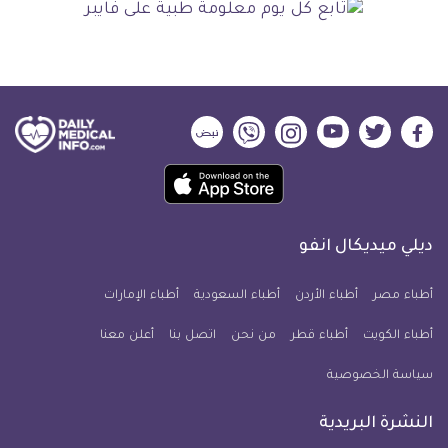
ديلي
ديلي
ديلي
ديلي
ديلي
ديلي
ميديكال
ميديكال
ميديكال
ميديكال
ميديكال
ميديكال
حمل
انفو
انفو
انفو
انفو
انفو
انفو
تطبيق
على
على
على
على
على
على
كل
فيسبوك
تويتر
يوتيوب
انستجرام
فايبر
نبض
ديلي ميديكال انفو
يوم
معلومة
أطباء مصر
أطباء الأردن
أطباء السعودية
أطباء الإمارات
طبية
أطباء الكويت
أطباء قطر
من نحن
للآيفون
اتصل بنا
أعلن معنا
سياسة الخصوصية
النشرة البريدية