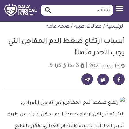
ابحث…
ابحث
معلومة
لتخطي
الرئيسية
/
مقالات طبية
/
صحة عامة
طبية
لمحتوى
موثقة
أسباب ارتفاع ضغط الدم المفاجئ التي
يجب الحذر منها!
3 دقائق
قراءة
13 يونيو 2021
شارك على تيليجرام - ديلي ميديكال انفو
شارك على فيسبوك - ديلي ميديكال انفو
شارك على تويتر - ديلي ميديكال انفو
رغم أنه من الأمراض
الشائعة، ولكن ارتفاع ضغط الدم يمكن إدارته عن طريق
تغيير العادات اليومية والنظام الغذائي، ولكن بالطبع