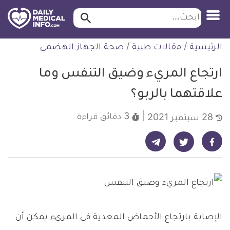
ابحث…
ابحث
معلومة
لتخطي
الرئيسية
/
مقالات طبية
/
صحة الجهاز الهضمي
طبية
لمحتوى
موثقة
ارتجاع المريء وضيق التنفس وما
علاقتهما بالربو؟
3 دقائق
قراءة
28 سبتمبر 2021
شارك على تيليجرام - ديلي ميديكال انفو
شارك على فيسبوك - ديلي ميديكال انفو
شارك على تويتر - ديلي ميديكال انفو
الإصابة بارتجاع الأحماض المعدية في المريء يمكن أن