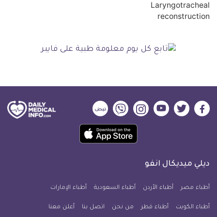
ديلي
ديلي
ديلي
ديلي
ديلي
ديلي
ميديكال
ميديكال
ميديكال
ميديكال
ميديكال
ميديكال
حمل
انفو
انفو
انفو
انفو
انفو
انفو
تطبيق
على
على
على
على
على
على
كل
فيسبوك
تويتر
يوتيوب
انستجرام
فايبر
نبض
ديلي ميديكال انفو
يوم
معلومة
أطباء مصر
أطباء الأردن
أطباء السعودية
أطباء الإمارات
طبية
أطباء الكويت
أطباء قطر
من نحن
للآيفون
اتصل بنا
أعلن معنا