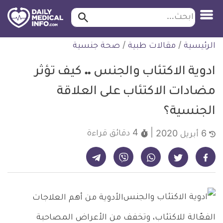
ابحث…
ابحث
معلومة
لتخطي
الرئيسية
/
مقالات طبية
/
صحة جنسية
طبية
لمحتوى
موثقة
ادوية الاكتئاب والجنس .. كيف تؤثر
مضادات الاكتئاب على العلاقة
الجنسية؟
4 دقائق
قراءة
6 أبريل 2020
شارك على تيليجرام - ديلي ميديكال انفو
شارك على فيسبوك - ديلي ميديكال انفو
شارك على واتساب - ديلي ميديكال انفو
شارك على فايبر - ديلي ميديكال انفو
شارك على تويتر - ديلي ميديكال انفو
الأدوية من أهم العلاجات
الفعّالة للاكتئاب، وتخفف من الأعراض المصاحبة