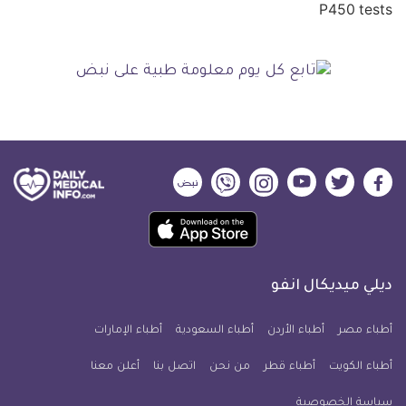
ديلي
ديلي
ديلي
ديلي
ديلي
ديلي
ميديكال
ميديكال
ميديكال
ميديكال
ميديكال
ميديكال
حمل
انفو
انفو
انفو
انفو
انفو
انفو
تطبيق
على
على
على
على
على
على
كل
فيسبوك
تويتر
يوتيوب
انستجرام
فايبر
نبض
ديلي ميديكال انفو
يوم
معلومة
أطباء مصر
أطباء الأردن
أطباء السعودية
أطباء الإمارات
طبية
أطباء الكويت
أطباء قطر
من نحن
للآيفون
اتصل بنا
أعلن معنا
سياسة الخصوصية