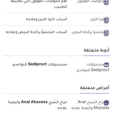
أهم فحوصات القولون التي يطلبها
الطبيب
أسباب كثرة التبرز وعلاجه
أسباب التجشؤ برائحة البيض وعلاجه
أدوية متعلقة
سيديبروكت Sediproct للبواسير
أمراض متعلقة
خراج الشرج Anal Abscess وكيفية
علاجه