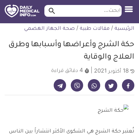
ابحث…
ابحث
معلومة
لتخطي
الرئيسية
/
مقالات طبية
/
صحة الجهاز الهضمي
طبية
لمحتوى
موثقة
حكة الشرج وأعراضها وأسبابها وطرق
العلاج والوقاية
4 دقائق
قراءة
18 أكتوبر 2021
شارك على تيليجرام - ديلي ميديكال انفو
شارك على فيسبوك - ديلي ميديكال انفو
شارك على واتساب - ديلي ميديكال انفو
شارك على فايبر - ديلي ميديكال انفو
شارك على تويتر - ديلي ميديكال انفو
تُعتبر حكة الشرج هي الشكوى الأكثر انتشاراً بين الناس