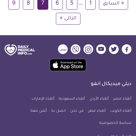
« السابق
1
…
5
6
7
8
9
التالي »
ديلي
ديلي
ديلي
ديلي
ديلي
ديلي
ميديكال
ميديكال
ميديكال
ميديكال
ميديكال
ميديكال
حمل
انفو
انفو
انفو
انفو
انفو
انفو
تطبيق
على
على
على
على
على
على
كل
فيسبوك
تويتر
يوتيوب
انستجرام
فايبر
نبض
ديلي ميديكال انفو
يوم
معلومة
أطباء مصر
أطباء الأردن
أطباء السعودية
أطباء الإمارات
طبية
أطباء الكويت
أطباء قطر
من نحن
للآيفون
اتصل بنا
أعلن معنا
سياسة الخصوصية