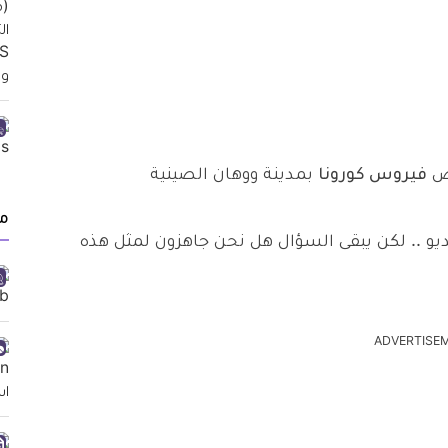
مض
فيروس كورونا
بمدينة ووهان الصينية
م
و .. لكن يبقى السؤال هل نحن جاهزون لمثل هذه
ADVERTISE