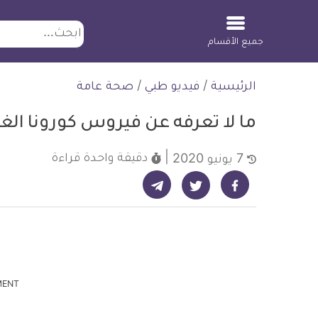
ابحث
جميع الأقسام
لتخطي
الرئيسية
/
فيديو طبي
/
صحة عامة
لمحتوى
ما لا تعرفه عن فيروس كورونا ال
دقيقة واحدة
قراءة
7 يونيو 2020
شارك على تيليجرام - ديلي ميديكال انفو
شارك على فيسبوك - ديلي ميديكال انفو
شارك على تويتر - ديلي ميديكال انفو
MENT