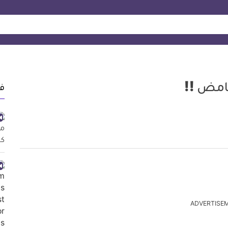
غامض !!
ف
ADVERTISE