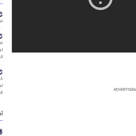
ADVERTISE
أ