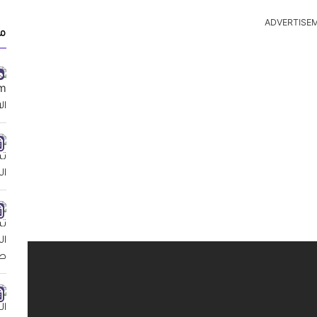
ADVERTISE
م