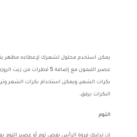
عصير الليمون مع إضافة 5 قط
البكرات برفق.
الثوم
إن تدليك فروة الرأس بفص ثوم أو عصير الثوم ي