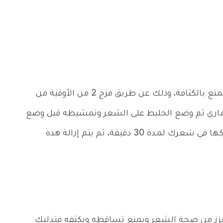
يمكن استخدم محلول لشعرك لإعطاءه مظهر يتمتع بالكثافة، وذلك عن طريق مزج 2 من الأوقية من
رات من زيت الروزماري ثم وضع الخليط على الشعر وتمشيطه قبل وضع
بكرات الشعر، ويمكن استخدام بكرات الشعر وتركها في شعرك لمدة 30 دقيقة، ثم يتم إزالة هذه
عزز من صحة الشعر ويمنع تساقطه ويكثفه فتدليك