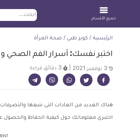
ابحث
جميع الأقسام
لتخطي
الرئيسية
/
كويز طبي
/
صحة المرأة
لمحتوى
اختبر نفسك: أسرار الفم الصحي و
3 دقائق
قراءة
3 نوفمبر 2021
شارك على تيليجرام - ديلي ميديكال انفو
شارك على فيسبوك - ديلي ميديكال انفو
شارك على واتساب - ديلي ميديكال انفو
شارك على فايبر - ديلي ميديكال انفو
شارك على تويتر - ديلي ميديكال انفو
هناك العديد من العادات التي نتبعها والتصرفات
اختبري معلوماتك حول كيفية الحفاظ والحصول عل
MENT