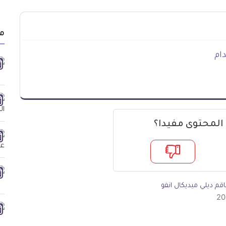
م
ام
 المحتوى مفيدا؟
قم ديلي ميديكال انفو