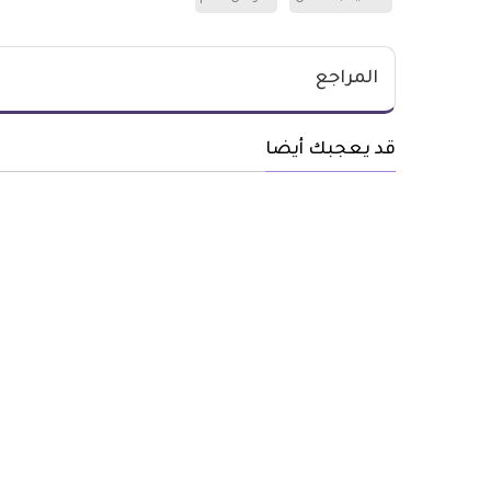
المراجع
قد يعجبك أيضا