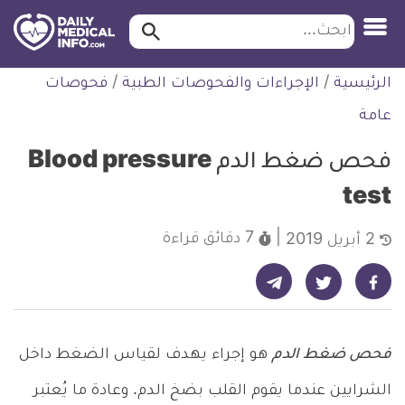
ابحث…
ابحث
معلومة
لتخطي
الرئيسية
/
الإجراءات والفحوصات الطبية
/
فحوصات
طبية
لمحتوى
موثقة
عامة
فحص ضغط الدم Blood pressure
test
7 دقائق
قراءة
2 أبريل 2019
شارك على تيليجرام - ديلي ميديكال انفو
شارك على فيسبوك - ديلي ميديكال انفو
شارك على تويتر - ديلي ميديكال انفو
فحص ضغط الدم
هو إجراء يهدف لقياس الضغط داخل
الشرايين عندما يقوم القلب بضخ الدم. وعادة ما يُعتبر