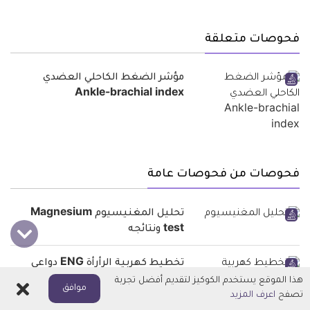
فحوصات متعلقة
مؤشر الضغط الكاحلي العضدي
Ankle-brachial index
فحوصات من فحوصات عامة
تحليل المغنيسيوم Magnesium
test ونتائجه
تخطيط كهربية الرأرأة ENG دواعي
إجرائه ونتائجه
هذا الموقع يستخدم الكوكيز لتقديم أفضل تجربة
اغلاق
موافق
تصفح
اعرف المزيد