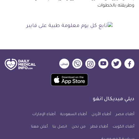
ديلي
ديلي
ديلي
ديلي
ديلي
ديلي
ميديكال
ميديكال
ميديكال
ميديكال
ميديكال
ميديكال
حمل
انفو
انفو
انفو
انفو
انفو
انفو
تطبيق
على
على
على
على
على
على
كل
فيسبوك
تويتر
يوتيوب
انستجرام
فايبر
نبض
ديلي ميديكال انفو
يوم
معلومة
أطباء مصر
أطباء الأردن
أطباء السعودية
أطباء الإمارات
طبية
أطباء الكويت
أطباء قطر
من نحن
للآيفون
اتصل بنا
أعلن معنا