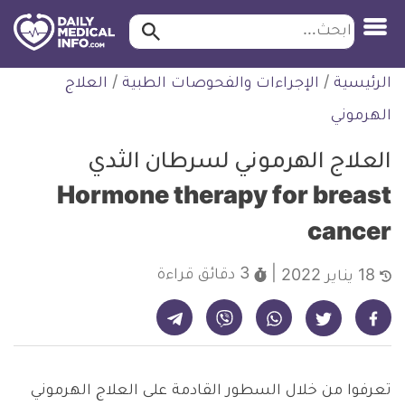
ابحث…
ابحث
معلومة
لتخطي
الرئيسية
/
الإجراءات والفحوصات الطبية
/
العلاج
طبية
لمحتوى
موثقة
الهرموني
العلاج الهرموني لسرطان الثدي
Hormone therapy for breast
cancer
3 دقائق
قراءة
18 يناير 2022
شارك على تيليجرام - ديلي ميديكال انفو
شارك على فيسبوك - ديلي ميديكال انفو
شارك على واتساب - ديلي ميديكال انفو
شارك على فايبر - ديلي ميديكال انفو
شارك على تويتر - ديلي ميديكال انفو
تعرفوا من خلال السطور القادمة على العلاج الهرموني