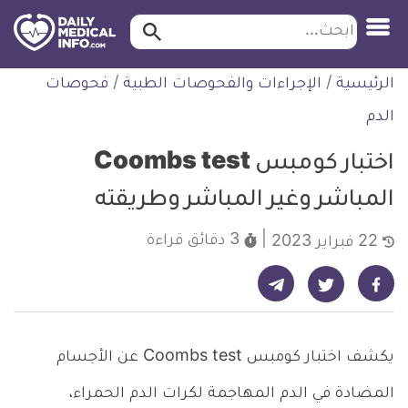
ابحث…
ابحث
معلومة
لتخطي
الرئيسية
/
الإجراءات والفحوصات الطبية
/
فحوصات
طبية
لمحتوى
موثقة
الدم
اختبار كومبس Coombs test
المباشر وغير المباشر وطريقته
3 دقائق
قراءة
22 فبراير 2023
شارك على تيليجرام - ديلي ميديكال انفو
شارك على فيسبوك - ديلي ميديكال انفو
شارك على تويتر - ديلي ميديكال انفو
يكشف اختبار كومبس Coombs test عن الأجسام
المضادة في الدم المهاجمة لكرات الدم الحمراء،