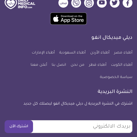
ديلي
ديلي
ديلي
ديلي
ديلي
ديلي
ميديكال
ميديكال
ميديكال
ميديكال
ميديكال
ميديكال
حمل
انفو
انفو
انفو
انفو
انفو
انفو
تطبيق
على
على
على
على
على
على
كل
فيسبوك
تويتر
يوتيوب
انستجرام
فايبر
نبض
ديلي ميديكال انفو
يوم
معلومة
أطباء مصر
أطباء الأردن
أطباء السعودية
أطباء الإمارات
طبية
أطباء الكويت
أطباء قطر
من نحن
للآيفون
اتصل بنا
أعلن معنا
سياسة الخصوصية
النشرة البريدية
اشترك في النشرة البريدية ل ديلي ميديكال انفو ليصلك كل جديد
بريدك
اشترك الآن
الالكتروني