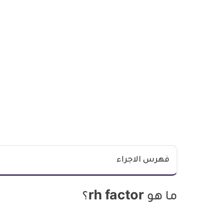
فهرس الاجراء
ما هو rh factor؟