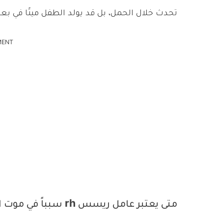
تحدث خلال الحمل، بل قد يولد الطفل ميتًا في بع
MENT
متى يعتبر عامل ريسس rh سبباً في موت الجنين؟