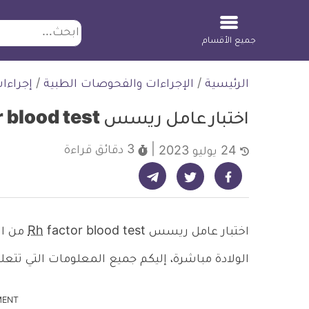
ابحث
جميع الأقسام
لتخطي
الرئيسية
/
الإجراءات والفحوصات الطبية
/
إجراءا
لمحتوى
اختبار عامل ريسس Rh factor blood test وأهميته
3 دقائق
قراءة
24 يوليو 2023
شارك على تيليجرام - ديلي ميديكال انفو
شارك على فيسبوك - ديلي ميديكال انفو
شارك على تويتر - ديلي ميديكال انفو
اختبار عامل ريسس
Rh
od test
الولادة مباشرة، إليكم جميع المعلومات التي تتع
MENT