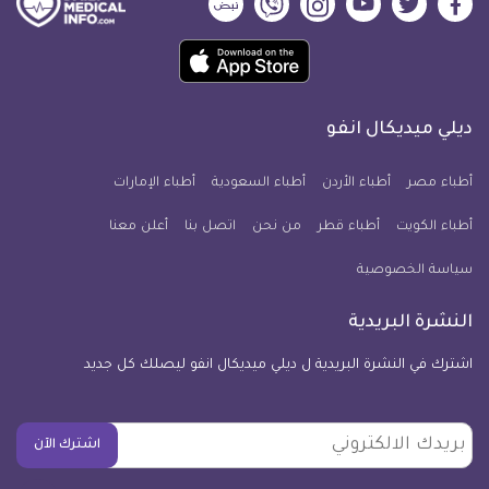
ديلي
ديلي
ديلي
ديلي
ديلي
ديلي
ميديكال
ميديكال
ميديكال
ميديكال
ميديكال
ميديكال
حمل
انفو
انفو
انفو
انفو
انفو
انفو
تطبيق
على
على
على
على
على
على
كل
فيسبوك
تويتر
يوتيوب
انستجرام
فايبر
نبض
ديلي ميديكال انفو
يوم
معلومة
أطباء مصر
أطباء الأردن
أطباء السعودية
أطباء الإمارات
طبية
أطباء الكويت
أطباء قطر
من نحن
للآيفون
اتصل بنا
أعلن معنا
سياسة الخصوصية
النشرة البريدية
اشترك في النشرة البريدية ل ديلي ميديكال انفو ليصلك كل جديد
بريدك
اشترك الآن
الالكتروني