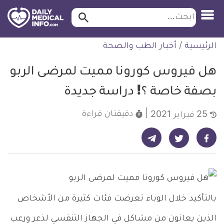
ابحث…
ابحث
معلومة
لتخطي
الرئيسية
/
أخبار الطب والصحة
طبية
لمحتوى
موثقة
هل فيروس كورونا مميت لمرضى الربو
بصفة خاصة ؟! دراسة جديدة
دقيقتان
قراءة
25 فبراير 2021
شارك على تيليجرام - ديلي ميديكال انفو
شارك على فيسبوك - ديلي ميديكال انفو
شارك على تويتر - ديلي ميديكال انفو
بالتأكيد خلال الوباء تعرضت فئات كثيرة من الأشخاص
الذين يعانون من مشاكل في الجهاز التنفسي لذعر ورعب