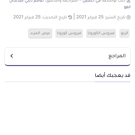
كتب بواسطة
مي حسين
- المراجعة والتدقيق:
طاقم ديلي ميديكال
انفو
تاريخ النشر:
25 فبراير 2021
تاريخ التحديث:
25 فبراير 2021
الربو
فيروس الكورونا
فيروس كورونا
عرض المزيد
المراجع
قد يعجبك أيضا