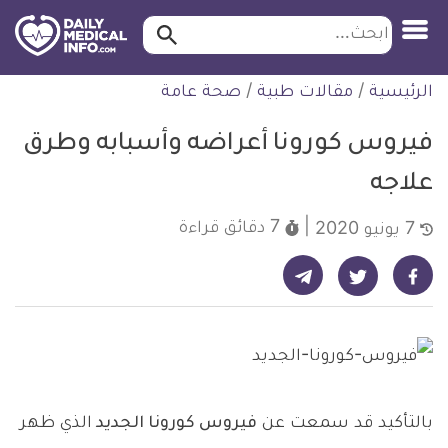
ابحث…
ابحث
معلومة
لتخطي
الرئيسية
/
مقالات طبية
/
صحة عامة
طبية
لمحتوى
موثقة
فيروس كورونا أعراضه وأسبابه وطرق
علاجه
7 دقائق
قراءة
7 يونيو 2020
شارك على تيليجرام - ديلي ميديكال انفو
شارك على فيسبوك - ديلي ميديكال انفو
شارك على تويتر - ديلي ميديكال انفو
بالتأكيد قد سمعت عن
فيروس كورونا الجديد
الذي ظهر