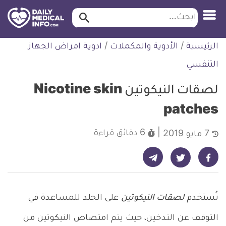
ابحث…
ابحث
معلومة
لتخطي
الرئيسية
/
الأدوية والمكملات
/
ادوية امراض الجهاز
طبية
لمحتوى
موثقة
التنفسي
لصقات النيكوتين Nicotine skin
patches
6 دقائق
قراءة
7 مايو 2019
شارك على تيليجرام - ديلي ميديكال انفو
شارك على فيسبوك - ديلي ميديكال انفو
شارك على تويتر - ديلي ميديكال انفو
تُستخدم
لصقات النيكوتين
على الجلد للمساعدة في
التوقف عن التدخين، حيث يتم امتصاص النيكوتين من