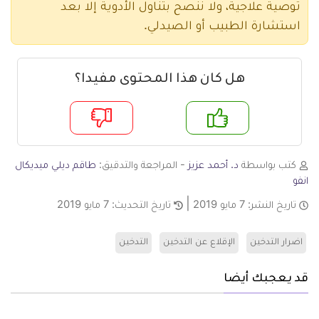
توصية علاجية، ولا ننصح بتناول الأدوية إلا بعد
استشارة الطبيب أو الصيدلي.
هل كان هذا المحتوى مفيدا؟
م
لا
كتب بواسطة
د. أحمد عزيز
- المراجعة والتدقيق:
طاقم ديلي ميديكال
انفو
تاريخ النشر:
7 مايو 2019
تاريخ التحديث:
7 مايو 2019
اضرار التدخين
الإقلاع عن التدخين
التدخين
قد يعجبك أيضا