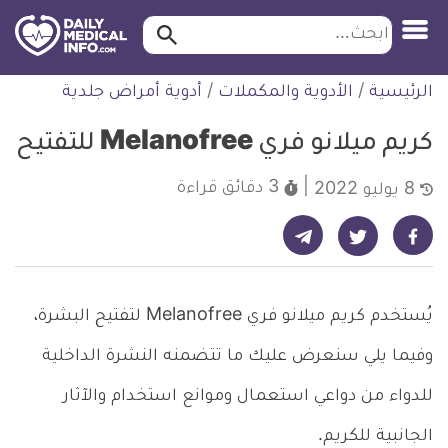
ابحث…
ابحث
معلومة
لتخطي
الرئيسية
/
الأدوية والمكملات
/
أدوية أمراض جلدية
طبية
لمحتوى
موثقة
كريم ميلانو فري Melanofree للتفتيح
3 دقائق
قراءة
8 يوليو 2022
شارك على تيليجرام - ديلي ميديكال انفو
شارك على فيسبوك - ديلي ميديكال انفو
شارك على تويتر - ديلي ميديكال انفو
يُستخدم كريم ميلانو فري Melanofree لتفتيح البشرة،
وفيما يلي سنعرض عليك ما تتضمنه النشرة الداخلية
للدواء من دواعي استعمال وموانع استخدام والآثار
الجانبية للكريم.