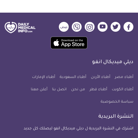
ديلي
ديلي
ديلي
ديلي
ديلي
ديلي
ميديكال
ميديكال
ميديكال
ميديكال
ميديكال
ميديكال
حمل
انفو
انفو
انفو
انفو
انفو
انفو
تطبيق
على
على
على
على
على
على
كل
فيسبوك
تويتر
يوتيوب
انستجرام
فايبر
نبض
ديلي ميديكال انفو
يوم
معلومة
أطباء مصر
أطباء الأردن
أطباء السعودية
أطباء الإمارات
طبية
أطباء الكويت
أطباء قطر
من نحن
للآيفون
اتصل بنا
أعلن معنا
سياسة الخصوصية
النشرة البريدية
اشترك في النشرة البريدية ل ديلي ميديكال انفو ليصلك كل جديد