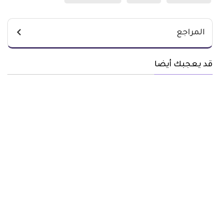
المراجع
قد يعجبك أيضا