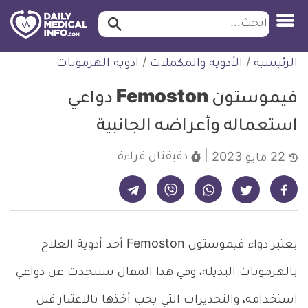
ابحث…
ابحث
معلومة
لتخطي
الرئيسية
/
الأدوية والمكملات
/
ادوية الهرمونات
طبية
لمحتوى
موثقة
فيموستون Femoston دواعي
استعماله وأعراضه الجانبية
دقيقتان
قراءة
22 مايو 2023
شارك على تيليجرام - ديلي ميديكال انفو
شارك على فيسبوك - ديلي ميديكال انفو
شارك على واتساب - ديلي ميديكال انفو
شارك على فايبر - ديلي ميديكال انفو
شارك على تويتر - ديلي ميديكال انفو
يعتبر دواء فيموستون Femoston أحد أدوية العلاج
بالهرمونات البديلة، وفي هذا المقال سنتحدث عن دواعي
استخدامه، والتحذيرات التي يجب أخذها بالاعتبار قبل