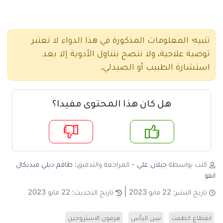
تنبيه؛ المعلومات المذكورة في هذا الدواء لا تعتبر
توصية علاجية، ولا ننصح بتناول الأدوية إلا بعد
استشارة الطبيب أو الصيدلي.
هل كان هذا المحتوى مفيدا؟
م
لا
كتب بواسطة
جيلان علي
- المراجعة والتدقيق:
طاقم ديلي ميديكال
انفو
تاريخ النشر:
22 مايو 2023
تاريخ التحديث:
22 مايو 2023
انقطاع الطمث
سن اليأس
هرمون الاستروجين