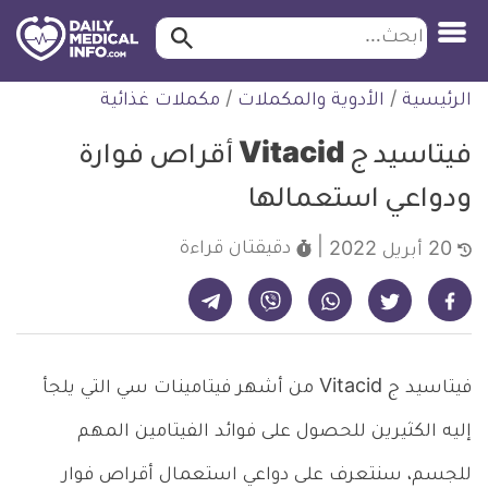
ابحث…
ابحث
معلومة
لتخطي
الرئيسية
/
الأدوية والمكملات
/
مكملات غذائية
طبية
لمحتوى
موثقة
فيتاسيد ج Vitacid أقراص فوارة
ودواعي استعمالها
دقيقتان
قراءة
20 أبريل 2022
شارك على تيليجرام - ديلي ميديكال انفو
شارك على فيسبوك - ديلي ميديكال انفو
شارك على واتساب - ديلي ميديكال انفو
شارك على فايبر - ديلي ميديكال انفو
شارك على تويتر - ديلي ميديكال انفو
فيتاسيد ج Vitacid من أشهر فيتامينات سي التي يلجأ
إليه الكثيرين للحصول على فوائد الفيتامين المهم
للجسم، سنتعرف على دواعي استعمال أقراص فوار