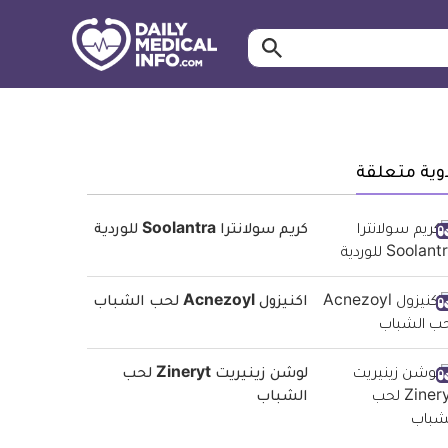
ابحث…
معلومة
طبية
موثقة
وية متعلقة
كريم سولانترا Soolantra للوردية
اكنيزول Acnezoyl لحب الشباب
لوشن زينيريت Zineryt لحب
الشباب