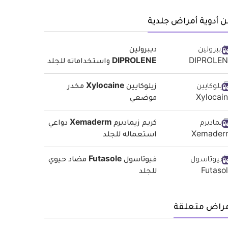
 أدوية أمراض جلدية
ديبرولين
DIPROLENE واستخداماته للجلد
زيلوكايين Xylocaine مخدر
موضعي
كريم زيماديرم Xemaderm دواعي
استعماله للجلد
فيوتاسول Futasole مضاد حيوي
للجلد
مراض متعلقة