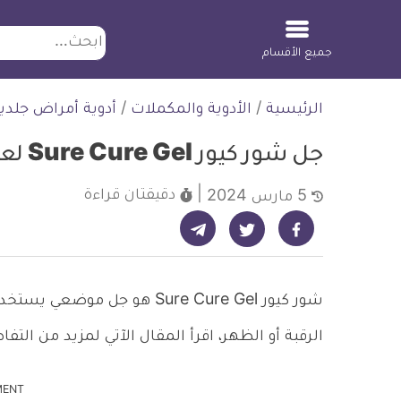
ابحث
جميع الأقسام
لتخطي
الرئيسية
/
الأدوية والمكملات
/
أدوية أمراض جلدي
لمحتوى
جل شور كيور Sure Cure Gel لعلاج حب الشباب
دقيقتان
قراءة
5 مارس 2024
شارك على تيليجرام - ديلي ميديكال انفو
شارك على فيسبوك - ديلي ميديكال انفو
شارك على تويتر - ديلي ميديكال انفو
شور كيور Sure Cure Gel هو ج
الرقبة أو الظهر، اقرأ المقال الآتي لمزيد من الت
MENT