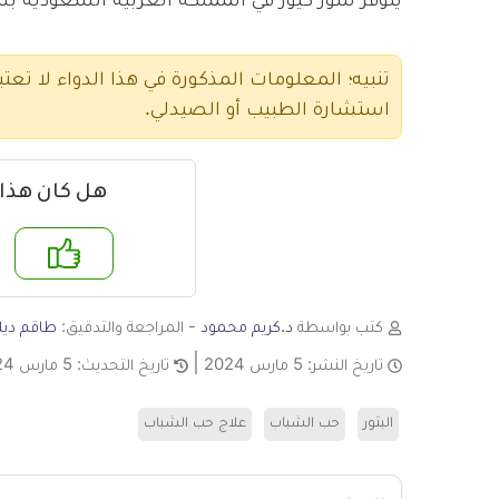
يتوفر شور كيور في المملكة العربية السعودية بسعر 18.05 
تنبيه؛ المعلومات المذكورة في هذا الدواء لا تعتب
استشارة الطبيب أو الصيدلي.
هل كان هذا
نعم
لا
كتب بواسطة
د.كريم محمود
- المراجعة والتدقيق:
طاقم ديلي
تاريخ النشر:
5 مارس 2024
تاريخ التحديث:
5 مارس 2024
البثور
حب الشباب
علاج حب الشباب