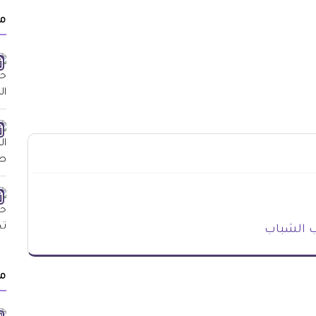
م
 الشباب
م