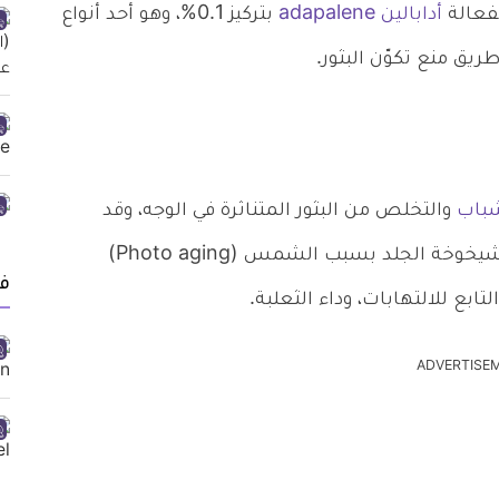
أدابالين adapalene
بتركيز 0.1%، وهو أحد أنواع
يق منع تكوّن البثور.
باب
والتخلص من البثور المتناثرة في الوجه، وقد
يوصف لعلاج مشكلات جلدية أخرى مثل الثآليل وشيخوخة الجلد بسبب الشمس (Photo aging)
ف
ابع للالتهابات، وداء الثعلبة.
ADVERTISE