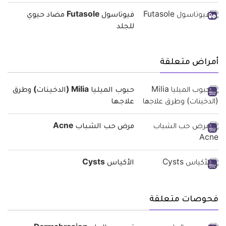
فيوتاسول Futasole مضاد حيوي
للجلد
أمراض متعلقة
حبوب الميليا Milia (الدخينات) وطرق
علاجها
مرض حب الشباب Acne
الأكياس Cysts
فحوصات متعلقة