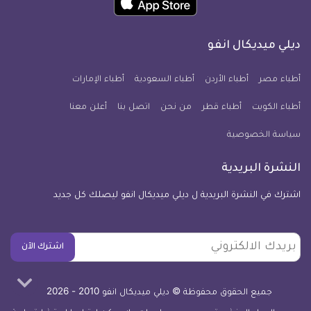
انفو
انفو
انفو
انفو
انفو
انفو
تطبيق
على
على
على
على
على
على
كل
فيسبوك
تويتر
يوتيوب
انستجرام
فايبر
نبض
ديلي ميديكال انفو
يوم
معلومة
أطباء مصر
أطباء الأردن
أطباء السعودية
أطباء الإمارات
طبية
أطباء الكويت
أطباء قطر
من نحن
للآيفون
اتصل بنا
أعلن معنا
سياسة الخصوصية
النشرة البريدية
اشترك في النشرة البريدية ل ديلي ميديكال انفو ليصلك كل جديد
بريدك
اشترك الآن
الالكتروني
جميع الحقوق محفوظة © ديلي ميديكال انفو 2010 - 2026