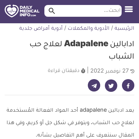
ابحث…
ابحث
معلومة
لتخطي
الرئيسية
/
الأدوية والمكملات
/
أدوية أمراض جلدية
طبية
لمحتوى
موثقة
ادابالين Adapalene لعلاج حب
الشباب
دقيقتان
قراءة
27 نوفمبر 2022
شارك على تيليجرام - ديلي ميديكال انفو
شارك على فيسبوك - ديلي ميديكال انفو
شارك على تويتر - ديلي ميديكال انفو
يعد ادبالين adapalene أحد المواد الفعالة المُستخدمة
لعلاج حب الشباب، ويتوفر في شكل جل أو كريم، وفي هذا
المقال سنتعرف على أهم التفاصيل بشأنه.