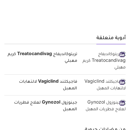
أدوية متعلقة
تريتوكانديفاج Treatocandivag كريم
مهبلي
فاجيكلند Vagiclind لالتهابات
المهبل
جينوزول Gynozol لعلاج فطريات
المهبل