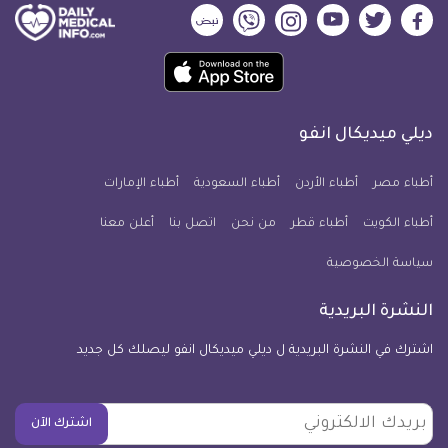
ديلي
ديلي
ديلي
ديلي
ديلي
ديلي
ميديكال
ميديكال
ميديكال
ميديكال
ميديكال
ميديكال
حمل
انفو
انفو
انفو
انفو
انفو
انفو
تطبيق
على
على
على
على
على
على
كل
فيسبوك
تويتر
يوتيوب
انستجرام
فايبر
نبض
ديلي ميديكال انفو
يوم
معلومة
أطباء مصر
أطباء الأردن
أطباء السعودية
أطباء الإمارات
طبية
أطباء الكويت
أطباء قطر
من نحن
للآيفون
اتصل بنا
أعلن معنا
سياسة الخصوصية
النشرة البريدية
اشترك في النشرة البريدية ل ديلي ميديكال انفو ليصلك كل جديد
بريدك
اشترك الآن
الالكتروني