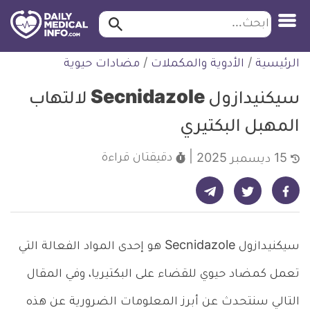
ابحث…
ابحث
معلومة
لتخطي
الرئيسية
/
الأدوية والمكملات
/
مضادات حيوية
طبية
لمحتوى
موثقة
سيكنيدازول Secnidazole لالتهاب
المهبل البكتيري
دقيقتان
قراءة
15 ديسمبر 2025
شارك على تيليجرام - ديلي ميديكال انفو
شارك على فيسبوك - ديلي ميديكال انفو
شارك على تويتر - ديلي ميديكال انفو
سيكنيدازول Secnidazole هو إحدى المواد الفعالة التي
تعمل كمضاد حيوي للقضاء على البكتيريا، وفي المقال
التالي سنتحدث عن أبرز المعلومات الضرورية عن هذه