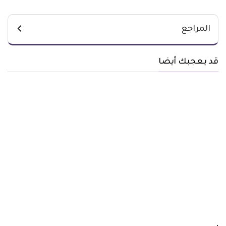
المراجع
قد يعجبك أيضا