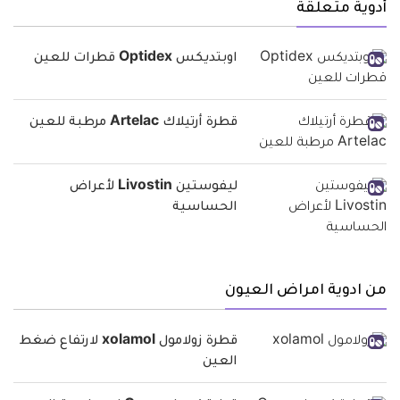
أدوية متعلقة
اوبتديكس Optidex قطرات للعين
قطرة أرتيلاك Artelac مرطبة للعين
ليفوستين Livostin لأعراض
الحساسية
من ادوية امراض العيون
قطرة زولامول xolamol لارتفاع ضغط
العين