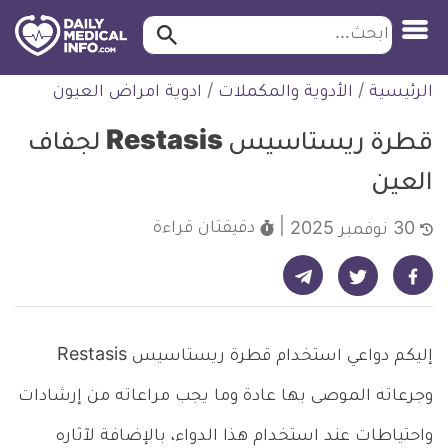
ابحث…
ابحث
معلومة
لتخطي
الرئيسية
/
الأدوية والمكملات
/
ادوية امراض العيون
طبية
لمحتوى
موثقة
قطرة ريستاسيس Restasis لجفاف
العين
دقيقتان
قراءة
30 نوفمبر 2025
شارك على تيليجرام - ديلي ميديكال انفو
شارك على فيسبوك - ديلي ميديكال انفو
شارك على تويتر - ديلي ميديكال انفو
إليكم دواعي استخدام قطرة ريستاسيس Restasis
وجرعاته الموصى بها عادة وما يجب مراعاته من إرشادات
واحتياطات عند استخدام هذا الدواء، بالإضافة لآثاره