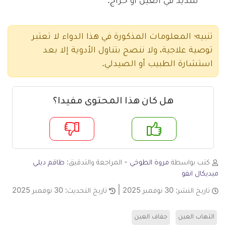
شديد في العين أو خراج.
تنبيه؛ المعلومات المذكورة في هذا الدواء لا تعتبر
توصية علاجية، ولا ننصح بتناول الأدوية إلا بعد
استشارة الطبيب أو الصيدلي.
هل كان هذا المحتوى مفيدا؟
م
لا
كتب بواسطة
مروة الطوخي
- المراجعة والتدقيق:
طاقم ديلي
ميديكال انفو
تاريخ النشر:
30 نوفمبر 2025
تاريخ التحديث:
30 نوفمبر 2025
التهاب العين
جفاف العين