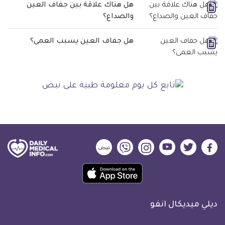
هل هناك علاقة بين جفاف العين
والصداع؟
هل جفاف العين يسبب العمى؟
ديلي
ديلي
ديلي
ديلي
ديلي
ديلي
ميديكال
ميديكال
ميديكال
ميديكال
ميديكال
ميديكال
حمل
انفو
انفو
انفو
انفو
انفو
انفو
تطبيق
على
على
على
على
على
على
كل
فيسبوك
تويتر
يوتيوب
انستجرام
فايبر
نبض
ديلي ميديكال انفو
يوم
معلومة