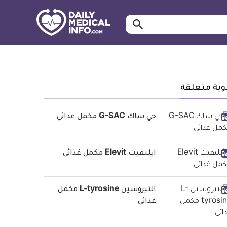
ابحث…
معلومة
طبية
موثقة
وية متعلقة
جي ساك G-SAC مكمل غذائي
ايليفيت Elevit مكمل غذائي
التيروسين L-tyrosine مكمل
غذائي