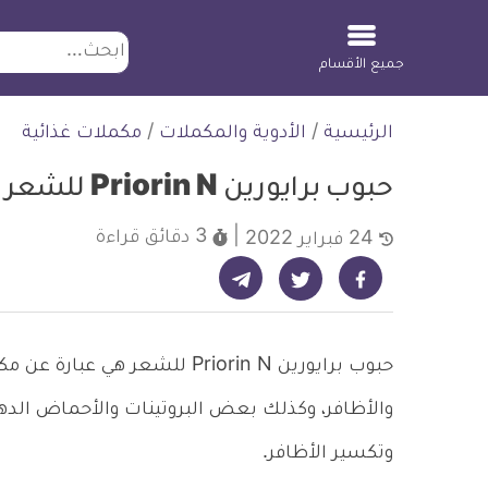
ابحث
جميع الأقسام
لتخطي
الرئيسية
/
الأدوية والمكملات
/
مكملات غذائية
لمحتوى
حبوب برايورين Priorin N للشعر والأظافر
3 دقائق
قراءة
24 فبراير 2022
شارك على تيليجرام - ديلي ميديكال انفو
شارك على فيسبوك - ديلي ميديكال انفو
شارك على تويتر - ديلي ميديكال انفو
حبوب برايورين Priorin N للشع
والأظافر، وكذلك بعض البروتينات والأحماض الده
وتكسير الأظافر.