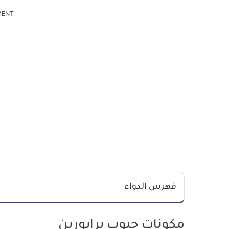
MENT
فهرس الدواء
مكونات حبوب برايورين