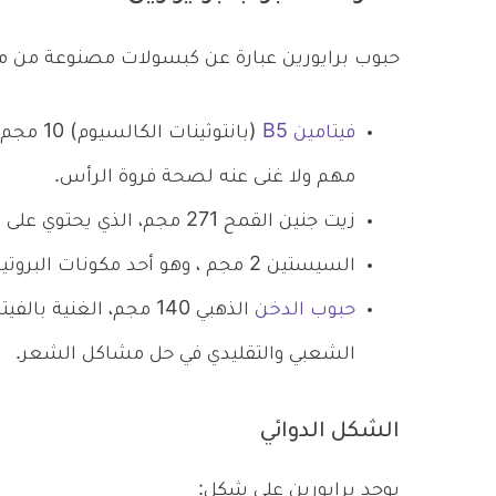
حبوب برايورين عبارة عن كبسولات مصنوعة من مو
فيتامين B5
(بانتوثي
مهم ولا غنى عنه لصحة فروة الرأس.
زيت جنين القمح 271 مجم، الذي يحتوي على فيتامين هـ ودهون غير مشبعة.
السيستين 2 مجم ، وهو أحد مكونات البروتين.
حبوب الدخن
الذهبي 140 مجم، الغنية
الشعبي والتقليدي في حل مشاكل الشعر.
الشكل الدوائي
يوجد برايورين على شكل: