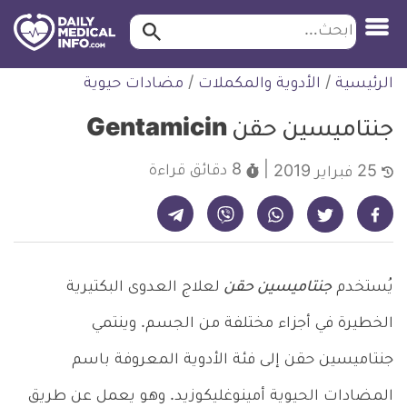
ابحث…
ابحث
معلومة
لتخطي
الرئيسية
/
الأدوية والمكملات
/
مضادات حيوية
طبية
لمحتوى
موثقة
جنتاميسين حقن Gentamicin
8 دقائق
قراءة
25 فبراير 2019
شارك على تيليجرام - ديلي ميديكال انفو
شارك على فيسبوك - ديلي ميديكال انفو
شارك على واتساب - ديلي ميديكال انفو
شارك على فايبر - ديلي ميديكال انفو
شارك على تويتر - ديلي ميديكال انفو
يُستخدم
جنتاميسين حقن
لعلاج العدوى البكتيرية
الخطيرة في أجزاء مختلفة من الجسم. وينتمي
جنتاميسين حقن إلى فئة الأدوية المعروفة باسم
المضادات الحيوية أمينوغليكوزيد. وهو يعمل عن طريق