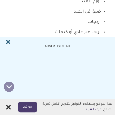
تورم الغدد
ضيق في الصدر
ارتجاف
نزيف غير عادي أو كدمات
التعب أو ضعف غير عادي
ADVERTISEMENT
الوزن الانزعاج الصدر
فقدان الوزن
الصفير
وعادةً قد تحدث بعض الأعراض الجانبية التي لا تحتاج إلى
رعاية طبية، قد تختفي هذه الأعراض الجانبية أثناء العلاج
هذا الموقع يستخدم الكوكيز لتقديم أفضل تجربة
اغلاق
موافق
تصفح
اعرف المزيد
في حالة تكيف الجسم مع الدواء، استشر الطبيب