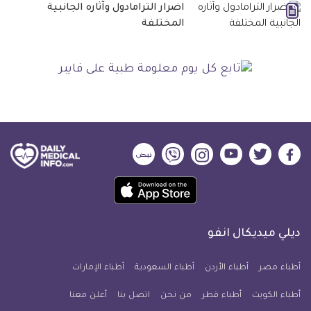
اضرار الترامادول وآثاره الجانبية
المختلفة
ديلي
ديلي
ديلي
ديلي
ديلي
ديلي
ميديكال
ميديكال
ميديكال
ميديكال
ميديكال
ميديكال
حمل
انفو
انفو
انفو
انفو
انفو
انفو
تطبيق
على
على
على
على
على
على
كل
فيسبوك
تويتر
يوتيوب
انستجرام
فايبر
نبض
ديلي ميديكال انفو
يوم
معلومة
أطباء مصر
أطباء الأردن
أطباء السعودية
أطباء الإمارات
طبية
أطباء الكويت
أطباء قطر
من نحن
للآيفون
اتصل بنا
أعلن معنا