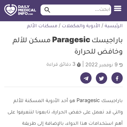
ابحث…
ابحث
معلومة
لتخطي
الرئيسية
/
الأدوية والمكملات
/
مسكنات الألم
طبية
لمحتوى
موثقة
باراجيسك Paragesic مسكن للألم
وخافض للحرارة
3 دقائق
قراءة
9 نوفمبر 2022
شارك على تيليجرام - ديلي ميديكال انفو
شارك على فيسبوك - ديلي ميديكال انفو
شارك على تويتر - ديلي ميديكال انفو
باراجيسك Paragesic هو أحد الأدوية المسكنة للألم
والتي قد تعمل على خفض الحرارة، تابعونا لتتعرفوا على
أهم استخدامات هذا الدواء، بالإضافة إلى طريقة