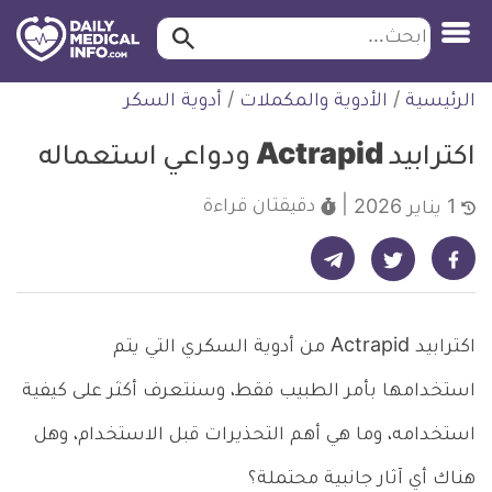
ابحث…
ابحث
معلومة
لتخطي
الرئيسية
/
الأدوية والمكملات
/
أدوية السكر
طبية
لمحتوى
موثقة
اكترابيد Actrapid ودواعي استعماله
دقيقتان
قراءة
1 يناير 2026
شارك على تيليجرام - ديلي ميديكال انفو
شارك على فيسبوك - ديلي ميديكال انفو
شارك على تويتر - ديلي ميديكال انفو
اكترابيد Actrapid من أدوية السكري التي يتم
استخدامها بأمر الطبيب فقط، وسنتعرف أكثر على كيفية
استخدامه، وما هي أهم التحذيرات قبل الاستخدام، وهل
هناك أي آثار جانبية محتملة؟