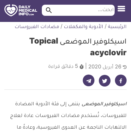
ابحث…
ابحث
معلومة
لتخطي
الرئيسية
/
الأدوية والمكملات
/
مضادات الفيروسات
طبية
لمحتوى
موثقة
اسيكلوفير الموضعى Topical
acyclovir
5 دقائق
قراءة
26 أبريل 2020
شارك على تيليجرام - ديلي ميديكال انفو
شارك على فيسبوك - ديلي ميديكال انفو
شارك على تويتر - ديلي ميديكال انفو
اسيكلوفير الموضعى
ينتمى إلى فئة الأدوية المضادة
للفيروسات، تُستخدم مضادات الفيروسات عادة لعلاج
الالتهابات الناجمة عن العدوى الفيروسية، وعادةً ما