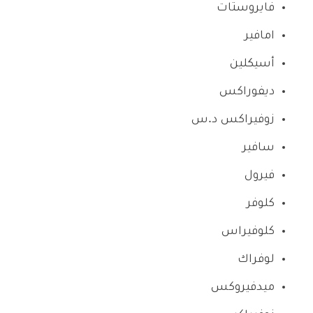
فايروستات
امافير
أسيكلين
ديفوراكس
زوفيراكس د.س
سافير
فيرول
كلوفر
كلوفيراس
لوفراك
ميدفيروكس