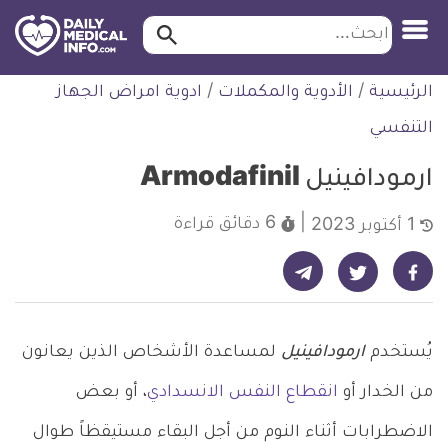
ابحث…
ابحث
معلومة
لتخطي
الرئيسية
/
الأدوية والمكملات
/
ادوية امراض الجهاز
طبية
لمحتوى
موثقة
التنفسي
ارمودافينيل Armodafinil
6 دقائق
قراءة
1 أكتوبر 2023
شارك على تيليجرام - ديلي ميديكال انفو
شارك على فيسبوك - ديلي ميديكال انفو
شارك على تويتر - ديلي ميديكال انفو
يُستخدم
ارمودافينيل
لمساعدة الأشخاص الذين يعانون
من الخدار أو
انقطاع النفس الانسدادي
، أو بعض
الاضطرابات أثناء النوم من أجل البقاء مستيقظاً طوال