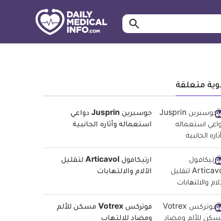
ابحث…
معلومة
طبية
موثقة
وية متعلقة
جوسبرين Jusprin دواعي
استعماله وآثاره الجانبية
ارتيكافول Articavol لتقليل
الآلام والالتهابات
فوتركس Votrex مسكن للألم
ومضاد للالتهاب