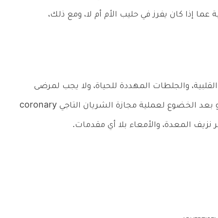
 عما إذا كان يفرز في حليب الأم أم لا، ومع ذلك،
 القلبية، والجلطات المهددة للحياة، ولا يجب لمرضى
القلب، استخدام Advil بصفة عامة، وخاصة قبل أو بعد الخضوع لعملية مجازة الشريان التاجي coronary