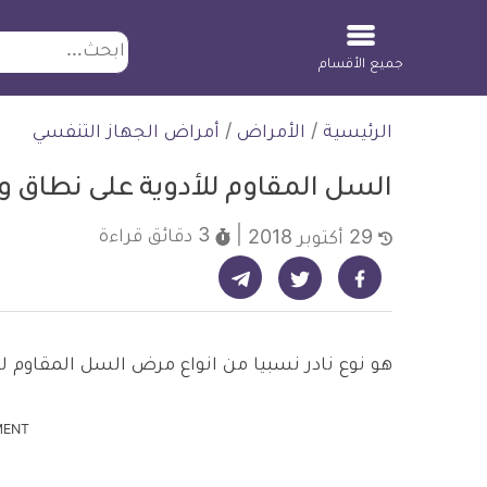
ابحث
جميع الأقسام
لتخطي
الرئيسية
/
الأمراض
/
أمراض الجهاز التنفسي
لمحتوى
السل المقاوم للأدوية على نطاق 
3 دقائق
قراءة
29 أكتوبر 2018
شارك على تيليجرام - ديلي ميديكال انفو
شارك على فيسبوك - ديلي ميديكال انفو
شارك على تويتر - ديلي ميديكال انفو
هو نوع نادر نسبيا من انواع مرض السل المقاوم للأدوية ا
MENT