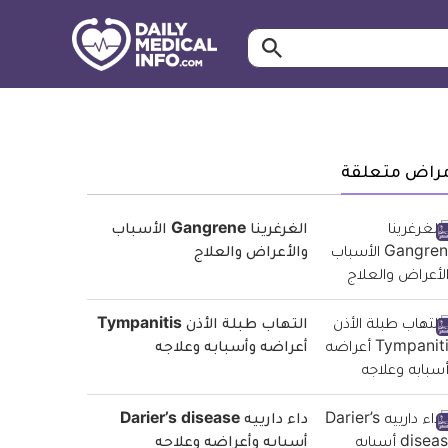
ابحث…
معلومة
طبية
موثقة
مراض متعلقة
الغرغرينا Gangrene الأسباب
والأعراض والعلاج
التهاب طبلة الأذن Tympanitis
أعراضه وأسبابه وعلاجه
داء دارييه Darier’s disease
أسبابه وأعراضه وعلاجه