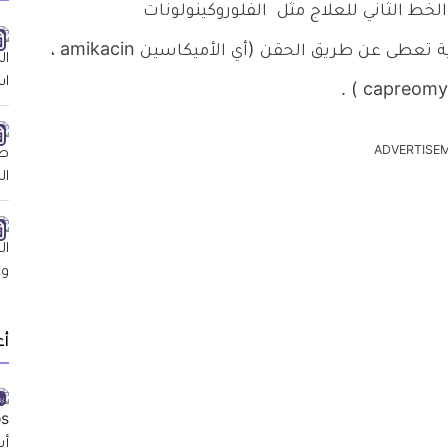
لخط الثاني للعلاج مثل الفلوروكينولونات
fluoroquinolones وواحد على الأقل من ثلاثة أدوية تعطى عن طريق الحقن (أي الأميكاسين amikacin ،
ADVERTISE
أ