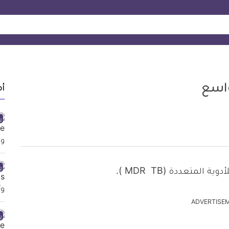
واسع
أ
لمتعددة (MDR TB ).
ADVERTISE