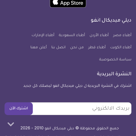
انفو
انفو
انفو
انفو
انفو
انفو
تطبيق
على
على
على
على
على
على
كل
فيسبوك
تويتر
يوتيوب
انستجرام
فايبر
نبض
ديلي ميديكال انفو
يوم
معلومة
أطباء مصر
أطباء الأردن
أطباء السعودية
أطباء الإمارات
طبية
أطباء الكويت
أطباء قطر
من نحن
للآيفون
اتصل بنا
أعلن معنا
سياسة الخصوصية
النشرة البريدية
اشترك في النشرة البريدية ل ديلي ميديكال انفو ليصلك كل جديد
بريدك
اشترك الآن
الالكتروني
جميع الحقوق محفوظة © ديلي ميديكال انفو 2010 - 2026