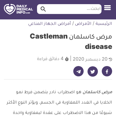
ابحث…
ابحث
معلومة
لتخطي
الرئيسية
/
الأمراض
/
أمراض الجهاز المناعي
طبية
لمحتوى
موثقة
مرض كاسلمان Castleman
disease
4 دقائق
قراءة
20 ديسمبر 2020
شارك على تيليجرام - ديلي ميديكال انفو
شارك على فيسبوك - ديلي ميديكال انفو
شارك على تويتر - ديلي ميديكال انفو
مرض كاسلمان
هو اضطراب نادر يتضمن فرط نمو
الخلايا في الغدد اللمفاوية في الجسم. ويؤثر النوع الأكثر
شيوعًا من هذا الاضطراب على عقدة ليمفاوية واحدة